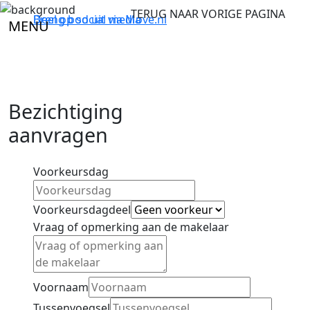
TERUG NAAR VORIGE PAGINA
Breng bod uit via
Deel op social media
Move.nl
MENU
Bezichtiging
aanvragen
Voorkeursdag
Voorkeursdagdeel
Vraag of opmerking aan de makelaar
Voornaam
Tussenvoegsel