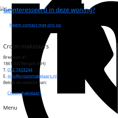
Geïnteresseerd in deze woning?
Neem contact met ons op
Croon makelaars
Breelaan 41
1861 GD Bergen (NH)
T.
072-7433244
E.
info@croonmakelaars.nl
Bekijk de website van:
Croon makelaars
Menu